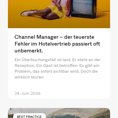
Channel Manager – der teuerste
Fehler im Hotelvertrieb passiert oft
unbemerkt.
Ein Überbuchungsfall ist laut. Er steht an der
Rezeption. Ein Gast ist betroffen. Es gibt ein
Problem, das sofort sichtbar wird. Doch die
wirklich teuren
24. Juni 2026
BEST PRACTICE