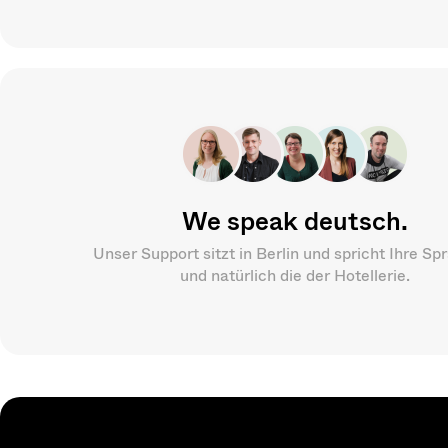
We speak deutsch.
Unser Support sitzt in Berlin und spricht Ihre Sp
und natürlich die der Hotellerie.