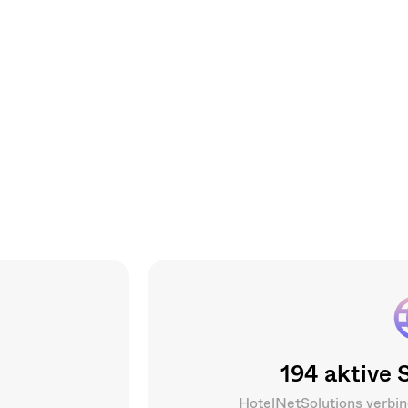
194
aktive S
HotelNetSolutions verbin