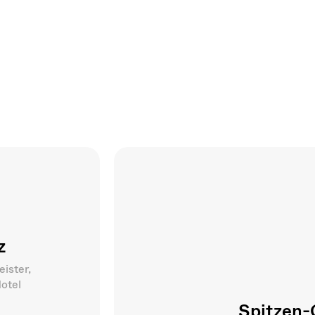
z
ister,
otel
Spitzen-