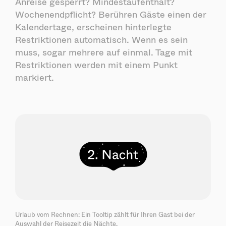
Anreise gesperrt? Mindestaufenthalt?
Wochenendpflicht? Berühren Gäste einen der
Kalendertage, erscheinen hinterlegte
Restriktionen automatisch. Wenn es sein
muss, sogar mehrere auf einmal. Tage mit
Restriktionen werden mit einem Punkt
markiert.
Urlaub vom Rechnen: Ein Tooltip zählt für Ihren Gast bei der
Auswahl der Reisezeit die Nächte.