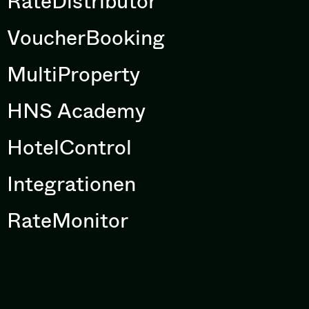
RateDistributor
VoucherBooking
MultiProperty
HNS Academy
HotelControl
Integrationen
RateMonitor