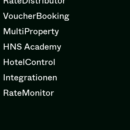
RateDistributor
VoucherBooking
MultiProperty
HNS Academy
HotelControl
Integrationen
RateMonitor