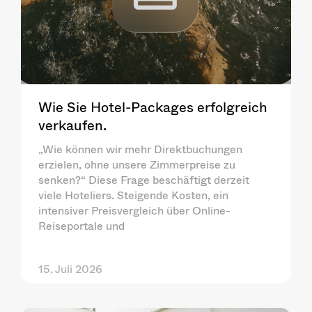
Wie Sie Hotel-Packages erfolgreich
verkaufen.
„Wie können wir mehr Direktbuchungen
erzielen, ohne unsere Zimmerpreise zu
senken?“ Diese Frage beschäftigt derzeit
viele Hoteliers. Steigende Kosten, ein
intensiver Preisvergleich über Online-
Reiseportale und
15. Juli 2026