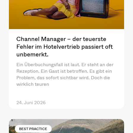
Channel Manager – der teuerste
Fehler im Hotelvertrieb passiert oft
unbemerkt.
Ein Überbuchungsfall ist laut. Er steht an der
Rezeption. Ein Gast ist betroffen. Es gibt ein
Problem, das sofort sichtbar wird. Doch die
wirklich teuren
24. Juni 2026
BEST PRACTICE