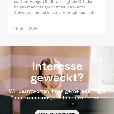
sanften Hängen Südtirols liegt ein Ort, der
bewusst anders gedacht ist: das Hotel
Schwarzschmied in Lana. Hier geht es nicht
16. Juni 2026
Interesse
geweckt?
Wir beantworten Ihnen gerne jede Frage
und freuen uns, von Ihnen zu hören.
Einen Termin vereinbaren