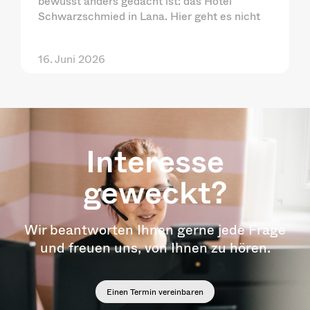
bewusst anders gedacht ist: das Hotel
Schwarzschmied in Lana. Hier geht es nicht
16. Juni 2026
Interesse
geweckt?
Wir beantworten Ihnen gerne jede Frage
und freuen uns, von Ihnen zu hören.
Einen Termin vereinbaren