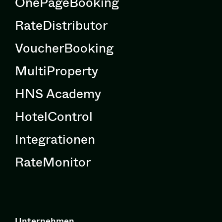
OnePageBooking
RateDistributor
VoucherBooking
MultiProperty
HNS Academy
HotelControl
Integrationen
RateMonitor
Unternehmen