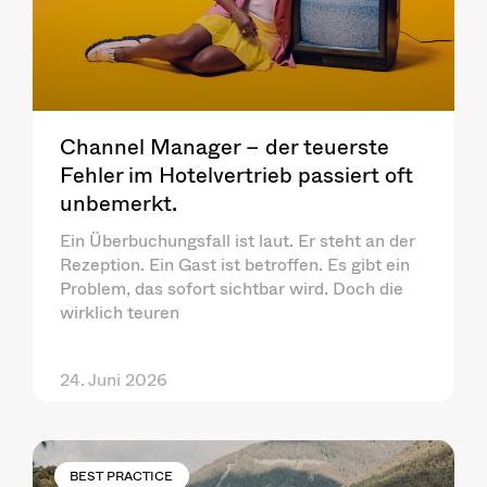
Channel Manager – der teuerste
Fehler im Hotelvertrieb passiert oft
unbemerkt.
Ein Überbuchungsfall ist laut. Er steht an der
Rezeption. Ein Gast ist betroffen. Es gibt ein
Problem, das sofort sichtbar wird. Doch die
wirklich teuren
24. Juni 2026
BEST PRACTICE