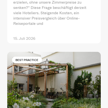
erzielen, ohne unsere Zimmerpreise zu
senken?“ Diese Frage beschäftigt derzeit
viele Hoteliers. Steigende Kosten, ein
intensiver Preisvergleich über Online-
Reiseportale und
15. Juli 2026
BEST PRACTICE