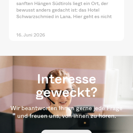
sanften Hängen Südtirols liegt ein Ort, der
bewusst anders gedacht ist: das Hotel
Schwarzschmied in Lana. Hier geht es nicht
16. Juni 2026
Interesse
geweckt?
Wir beantworten Ihnen gerne jede Frage
und freuen uns, von Ihnen zu hören.