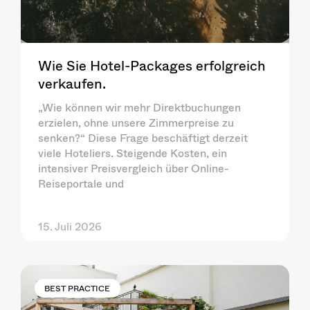
Wie Sie Hotel-Packages erfolgreich
verkaufen.
„Wie können wir mehr Direktbuchungen
erzielen, ohne unsere Zimmerpreise zu
senken?“ Diese Frage beschäftigt derzeit
viele Hoteliers. Steigende Kosten, ein
intensiver Preisvergleich über Online-
Reiseportale und
15. Juli 2026
BEST PRACTICE