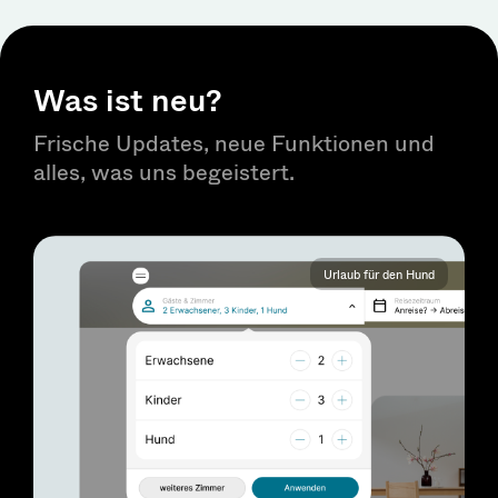
Was ist neu?
Frische Updates, neue Funktionen und
alles, was uns begeistert.
Gutscheine mit Geschenkbox
Gute Emails sind Standard
Sparpreise laut oder leise?
Neuer Gutscheinversand
Google-Bewertungen
Buchungsbestätigung
Urlaub für den Hund