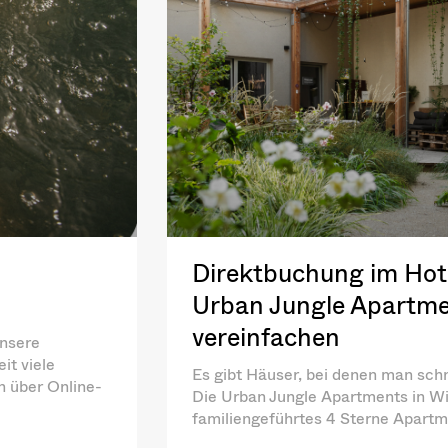
Direktbuchung im Hote
Urban Jungle Apartme
vereinfachen
unsere
it viele
Es gibt Häuser, bei denen man schn
ch über Online-
Die Urban Jungle Apartments in Wi
familiengeführtes 4 Sterne Apart