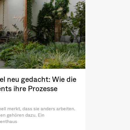
l neu gedacht: Wie die
nts ihre Prozesse
ell merkt, dass sie anders arbeiten.
en gehören dazu. Ein
menthaus