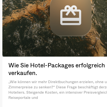
Wie Sie Hotel-Packages erfolgreich
verkaufen.
„Wie können wir mehr Direktbuchungen erzielen, ohne 
Zimmerpreise zu senken?“ Diese Frage beschäftigt derze
Hoteliers. Steigende Kosten, ein intensiver Preisverglei
Reiseportale und