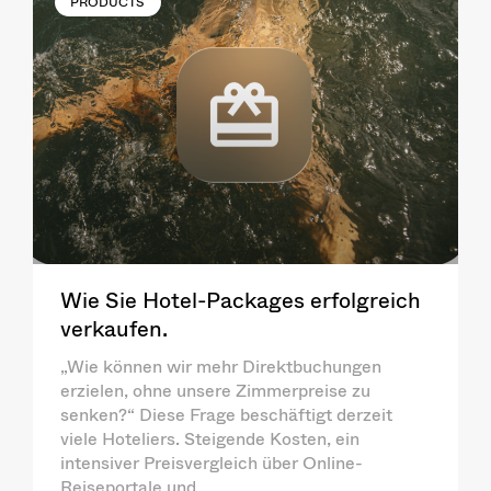
PRODUCTS
Wie Sie Hotel-Packages erfolgreich
verkaufen.
„Wie können wir mehr Direktbuchungen
erzielen, ohne unsere Zimmerpreise zu
senken?“ Diese Frage beschäftigt derzeit
viele Hoteliers. Steigende Kosten, ein
intensiver Preisvergleich über Online-
Reiseportale und