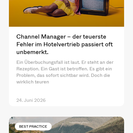
Channel Manager – der teuerste
Fehler im Hotelvertrieb passiert oft
unbemerkt.
Ein Überbuchungsfall ist laut. Er steht an der
Rezeption. Ein Gast ist betroffen. Es gibt ein
Problem, das sofort sichtbar wird. Doch die
wirklich teuren
24. Juni 2026
BEST PRACTICE