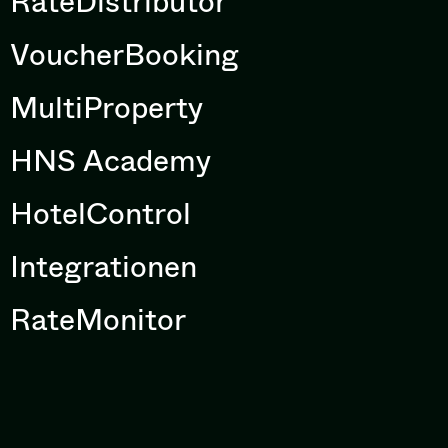
RateDistributor
VoucherBooking
MultiProperty
HNS Academy
HotelControl
Integrationen
RateMonitor