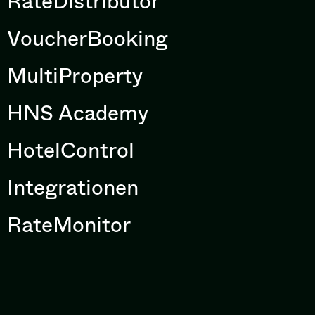
RateDistributor
VoucherBooking
MultiProperty
HNS Academy
HotelControl
Integrationen
RateMonitor