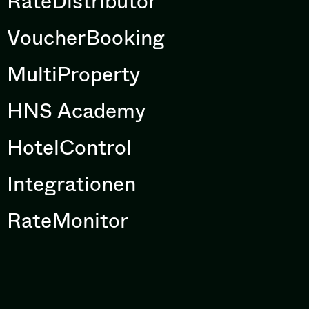
RateDistributor
VoucherBooking
MultiProperty
HNS Academy
HotelControl
Integrationen
RateMonitor