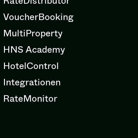
RateDistributor
VoucherBooking
MultiProperty
HNS Academy
HotelControl
Integrationen
RateMonitor