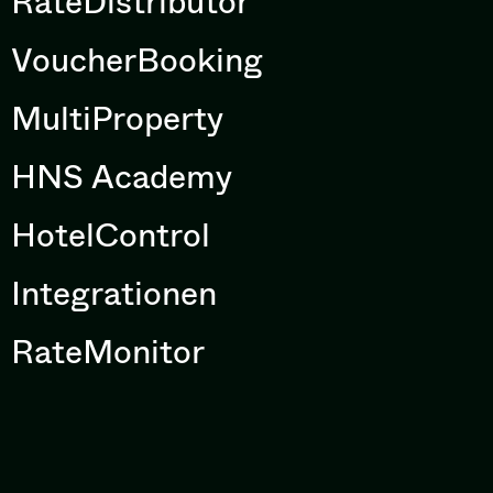
RateDistributor
VoucherBooking
MultiProperty
HNS Academy
HotelControl
Integrationen
RateMonitor