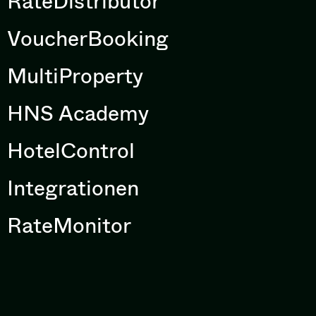
RateDistributor
VoucherBooking
MultiProperty
HNS Academy
HotelControl
Integrationen
RateMonitor