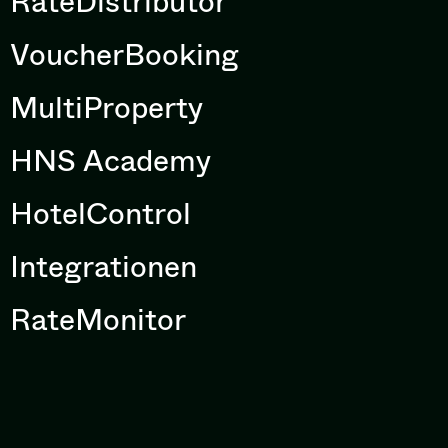
RateDistributor
VoucherBooking
MultiProperty
HNS Academy
HotelControl
Integrationen
RateMonitor