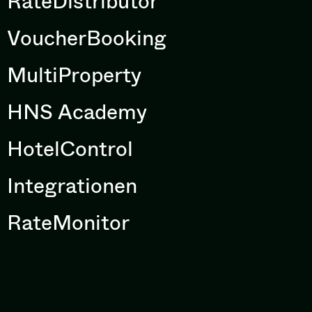
RateDistributor
VoucherBooking
MultiProperty
HNS Academy
HotelControl
Integrationen
RateMonitor