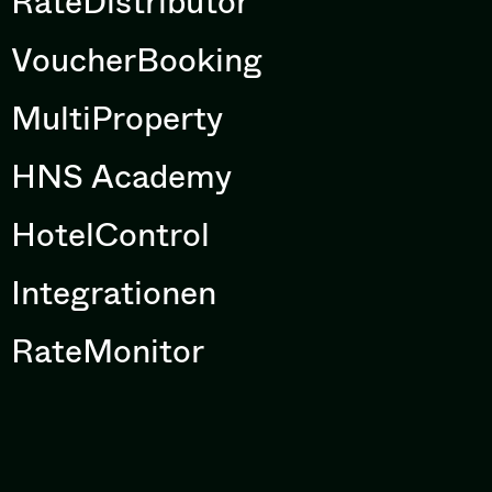
RateDistributor
VoucherBooking
MultiProperty
HNS Academy
HotelControl
Integrationen
RateMonitor