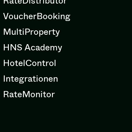
RateDistributor
VoucherBooking
MultiProperty
HNS Academy
HotelControl
Integrationen
RateMonitor