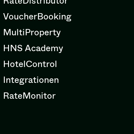
RateDistributor
VoucherBooking
MultiProperty
HNS Academy
HotelControl
Integrationen
RateMonitor