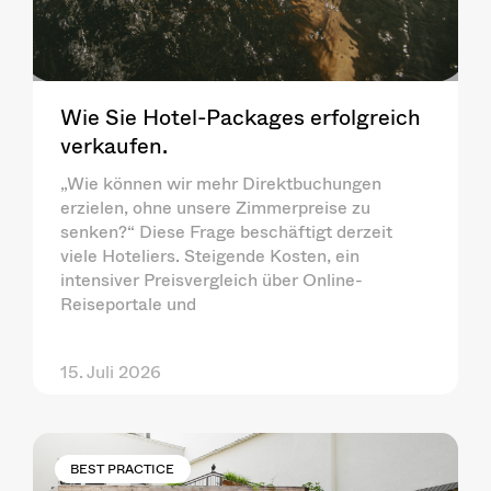
Wie Sie Hotel-Packages erfolgreich
verkaufen.
„Wie können wir mehr Direktbuchungen
erzielen, ohne unsere Zimmerpreise zu
senken?“ Diese Frage beschäftigt derzeit
viele Hoteliers. Steigende Kosten, ein
intensiver Preisvergleich über Online-
Reiseportale und
15. Juli 2026
BEST PRACTICE