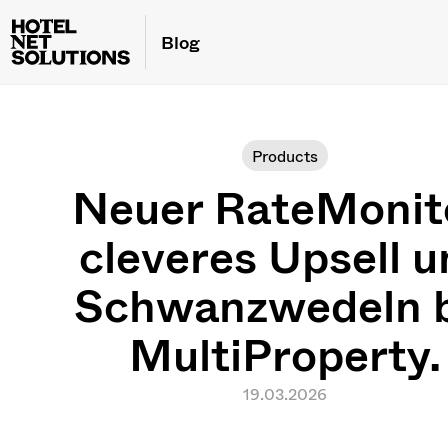
Blog
Products
Neuer RateMonit
cleveres Upsell 
Schwanzwedeln b
MultiProperty.
19.03.2026