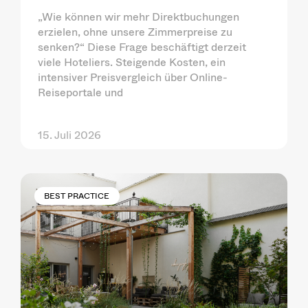
„Wie können wir mehr Direktbuchungen
erzielen, ohne unsere Zimmerpreise zu
senken?“ Diese Frage beschäftigt derzeit
viele Hoteliers. Steigende Kosten, ein
intensiver Preisvergleich über Online-
Reiseportale und
15. Juli 2026
BEST PRACTICE