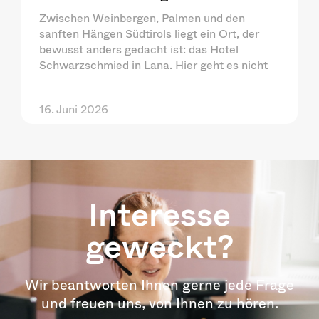
Zwischen Weinbergen, Palmen und den
sanften Hängen Südtirols liegt ein Ort, der
bewusst anders gedacht ist: das Hotel
Schwarzschmied in Lana. Hier geht es nicht
16. Juni 2026
Interesse
geweckt?
Wir beantworten Ihnen gerne jede Frage
und freuen uns, von Ihnen zu hören.