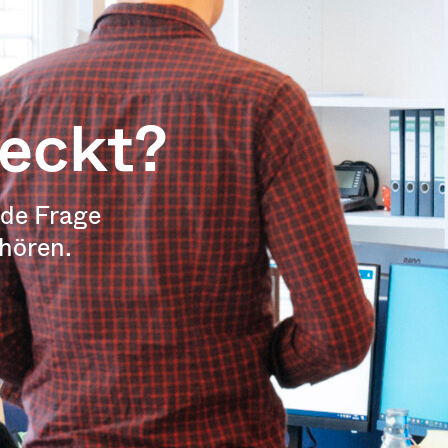
weckt?
ede Frage
 hören.