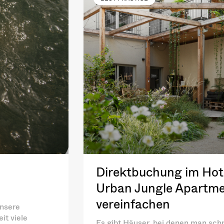
Direktbuchung im Hote
Urban Jungle Apartme
vereinfachen
unsere
it viele
Es gibt Häuser, bei denen man schn