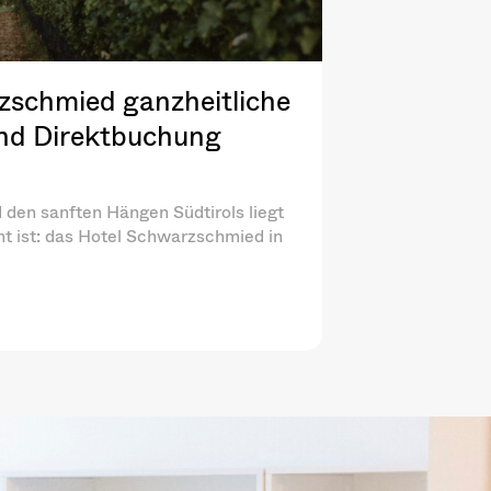
zschmied ganzheitliche
und Direktbuchung
den sanften Hängen Südtirols liegt
ht ist: das Hotel Schwarzschmied in