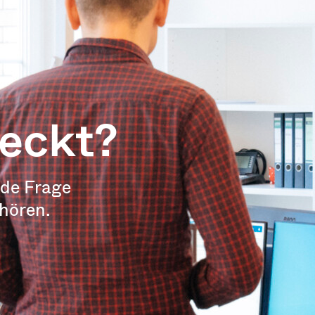
weckt?
ede Frage
 hören.