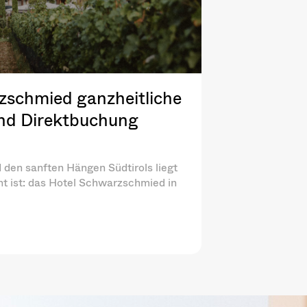
zschmied ganzheitliche
und Direktbuchung
den sanften Hängen Südtirols liegt
ht ist: das Hotel Schwarzschmied in