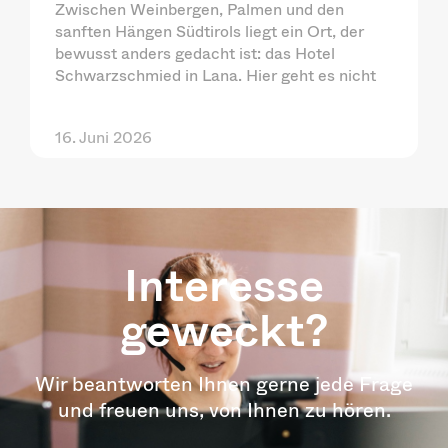
Zwischen Weinbergen, Palmen und den
sanften Hängen Südtirols liegt ein Ort, der
bewusst anders gedacht ist: das Hotel
Schwarzschmied in Lana. Hier geht es nicht
16. Juni 2026
Interesse
geweckt?
Wir beantworten Ihnen gerne jede Frage
und freuen uns, von Ihnen zu hören.