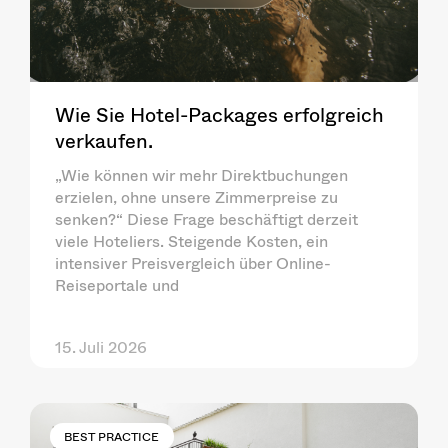
Wie Sie Hotel-Packages erfolgreich
verkaufen.
„Wie können wir mehr Direktbuchungen
erzielen, ohne unsere Zimmerpreise zu
senken?“ Diese Frage beschäftigt derzeit
viele Hoteliers. Steigende Kosten, ein
intensiver Preisvergleich über Online-
Reiseportale und
15. Juli 2026
BEST PRACTICE