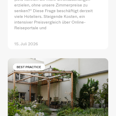
erzielen, ohne unsere Zimmerpreise zu
senken?“ Diese Frage beschäftigt derzeit
viele Hoteliers. Steigende Kosten, ein
intensiver Preisvergleich über Online-
Reiseportale und
15. Juli 2026
BEST PRACTICE