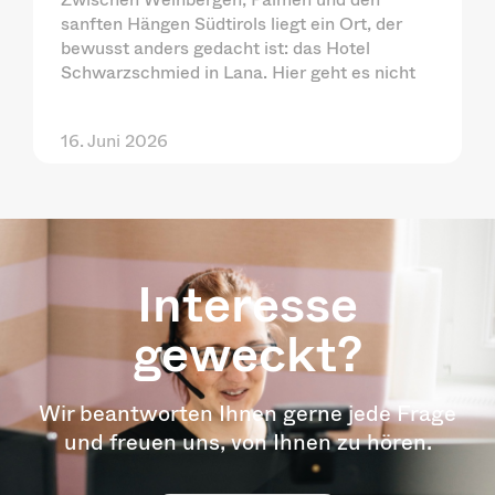
sanften Hängen Südtirols liegt ein Ort, der
bewusst anders gedacht ist: das Hotel
Schwarzschmied in Lana. Hier geht es nicht
16. Juni 2026
Interesse
geweckt?
Wir beantworten Ihnen gerne jede Frage
und freuen uns, von Ihnen zu hören.