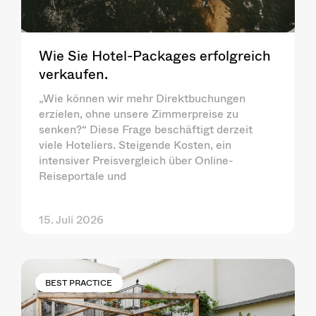
Wie Sie Hotel-Packages erfolgreich
verkaufen.
„Wie können wir mehr Direktbuchungen
erzielen, ohne unsere Zimmerpreise zu
senken?“ Diese Frage beschäftigt derzeit
viele Hoteliers. Steigende Kosten, ein
intensiver Preisvergleich über Online-
Reiseportale und
15. Juli 2026
BEST PRACTICE