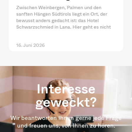
Zwischen Weinbergen, Palmen und den
sanften Hängen Südtirols liegt ein Ort, der
bewusst anders gedacht ist: das Hotel
Schwarzschmied in Lana. Hier geht es nicht
16. Juni 2026
Interesse
geweckt?
Wir beantworten Ihnen gerne jede Frage
und freuen uns, von Ihnen zu hören.