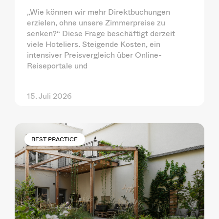
„Wie können wir mehr Direktbuchungen
erzielen, ohne unsere Zimmerpreise zu
senken?“ Diese Frage beschäftigt derzeit
viele Hoteliers. Steigende Kosten, ein
intensiver Preisvergleich über Online-
Reiseportale und
15. Juli 2026
BEST PRACTICE