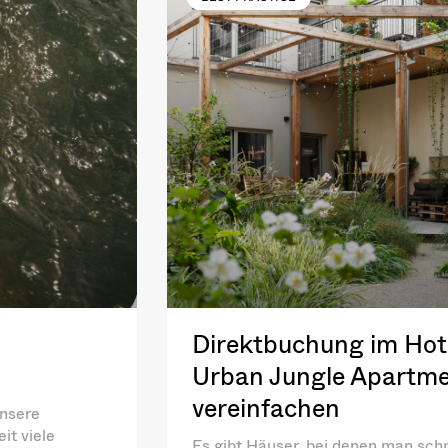
Direktbuchung im Hote
Urban Jungle Apartme
vereinfachen
unsere
it viele
Es gibt Häuser, bei denen man schn