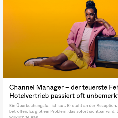
Channel Manager – der teuerste Feh
Hotelvertrieb passiert oft unbemerk
Ein Überbuchungsfall ist laut. Er steht an der Rezeption. 
betroffen. Es gibt ein Problem, das sofort sichtbar wird.
wirklich teuren