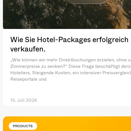
Wie Sie Hotel-Packages erfolgreich
verkaufen.
„Wie können wir mehr Direktbuchungen erzielen, ohne 
Zimmerpreise zu senken?“ Diese Frage beschäftigt derze
Hoteliers. Steigende Kosten, ein intensiver Preisverglei
Reiseportale und
15. Juli 2026
PRODUCTS