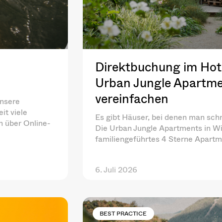
Direktbuchung im Hote
Urban Jungle Apartme
vereinfachen
unsere
it viele
Es gibt Häuser, bei denen man schn
ch über Online-
Die Urban Jungle Apartments in Wi
familiengeführtes 4 Sterne Apart
6. Juli 2026
BEST PRACTICE